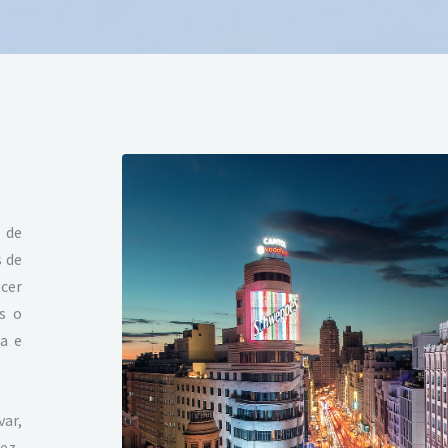
 de
s de
ecer
s o
ra e
ar,
ez-