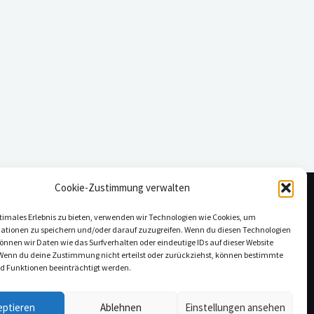
Cookie-Zustimmung verwalten
timales Erlebnis zu bieten, verwenden wir Technologien wie Cookies, um
ationen zu speichern und/oder darauf zuzugreifen. Wenn du diesen Technologien
nnen wir Daten wie das Surfverhalten oder eindeutige IDs auf dieser Website
 Wenn du deine Zustimmung nicht erteilst oder zurückziehst, können bestimmte
 Funktionen beeinträchtigt werden.
Fax: +49 (0)711 84 98 08 45 | Email: info@conttigo.com
eptieren
Ablehnen
Einstellungen ansehen