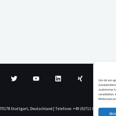
Um dir ein op
Geräteinform
zustimmst, kö
verarbeiten.
Merkmale und
70178 Stuttgart, Deutschland | Telefone: +49 (0)711 84 98 08 43 | 
Akz