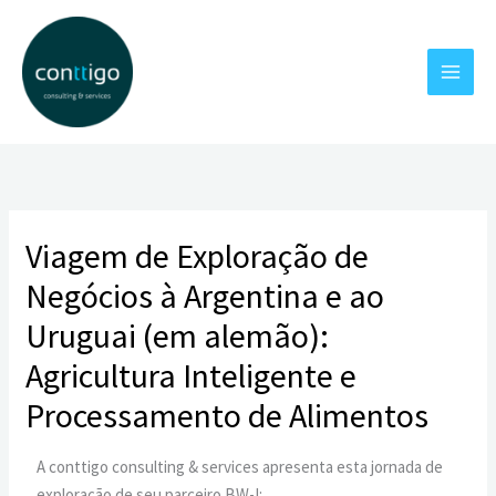
Skip
to
content
Viagem de Exploração de
Negócios à Argentina e ao
Uruguai (em alemão):
Agricultura Inteligente e
Processamento de Alimentos
A conttigo consulting & services apresenta esta jornada de
exploração de seu parceiro BW-I: